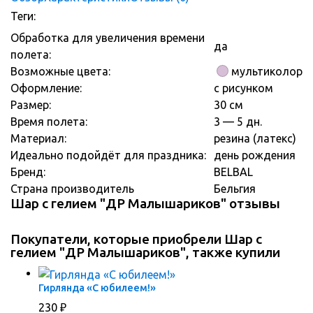
Теги:
С РИСУНКОМ
Обработка для увеличения времени
да
полета:
Возможные цвета:
мультиколор
Оформление:
с рисунком
Размер:
30 см
Время полета:
3 — 5 дн.
Материал:
резина (латекс)
Идеально подойдёт для праздника:
день рождения
Бренд:
BELBAL
Страна производитель
Бельгия
Шар с гелием "ДР Малышариков" отзывы
Покупатели, которые приобрели Шар с
гелием "ДР Малышариков", также купили
Гирлянда «С юбилеем!»
230
₽