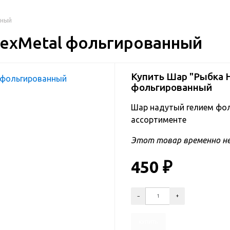
нный
lexMetal фольгированный
Купить Шар "Рыбка Н
фольгированный
Шар надутый гелием фол
ассортименте
Этот товар временно не
450
₽