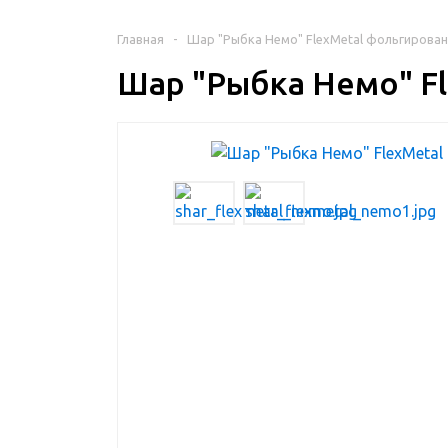
Главная
-
Шар "Рыбка Немо" FlexMetal фольгирова
Шар "Рыбка Немо" F