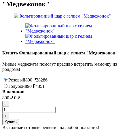
"Медвежонок"
Купить Фольгированный шар с гелием "Медвежонок"
Милые медвежата помогут красиво встретить мамочку из
роддома!
Розовый
890
₽
28286
Голубой
890
₽
4351
В наличии
890
₽
0
₽
Выгодные готовые решения на любой праздник!