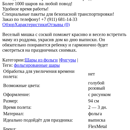
Более 1000 шаров на любой повод!
Удобное время работы!
Специальные пакеты для безопасной транспортировки!
Заказ по телефону! +7 (911) 681-14-33
Обзор
Характеристики
Отзывы (0)
Веселый мишка с соской поможет красиво и весело встретить
маму из роддома, украсив дом ко дню выписки. Он
обязательно понравится ребенку и гармонично будет
смотреться на праздничных снимках.
Категории:
Шары из фольги
|
Фигуры
|
Теги:
фольгированные шары
Обработка для увеличения времени
нет
полета:
голубой
Возможные цвета:
розовый
Оформление:
с рисунком
Размер:
94 см
Время полета:
2 — 3 дн.
Материал:
фольга
Идеально подойдёт для праздника:
выписка
FlexMetal
Бренд: