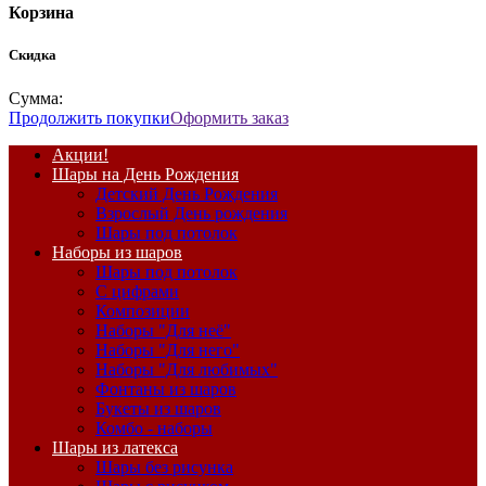
Корзина
Скидка
Сумма:
Продолжить покупки
Оформить заказ
Акции!
Шары на День Рождения
Детский День Рождения
Взрослый День рождения
Шары под потолок
Наборы из шаров
Шары под потолок
С цифрами
Композиции
Наборы "Для неё"
Наборы "Для него"
Наборы "Для любимых"
Фонтаны из шаров
Букеты из шаров
Комбо - наборы
Шары из латекса
Шары без рисунка