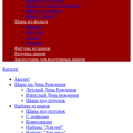
Шары с рисунком
Шары "С Днём Рождения"
Шары с конфетти
Шары "Хром"
Шары из фольги
Цифры
Фигуры
Звезды
Сердца
Фигуры из шаров
Надувка шаров
Аксессуары для воздушных шаров
Каталог
Акции!
Шары на День Рождения
Детский День Рождения
Взрослый День рождения
Шары под потолок
Наборы из шаров
Шары под потолок
С цифрами
Композиции
Наборы "Для неё"
Наборы "Для него"