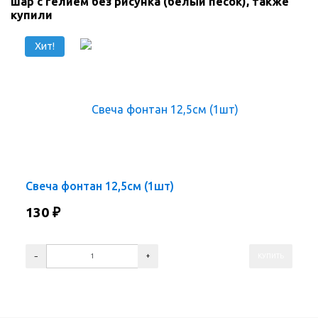
шар с гелием без рисунка (белый песок), также
купили
Хит!
Свеча фонтан 12,5см (1шт)
130
₽