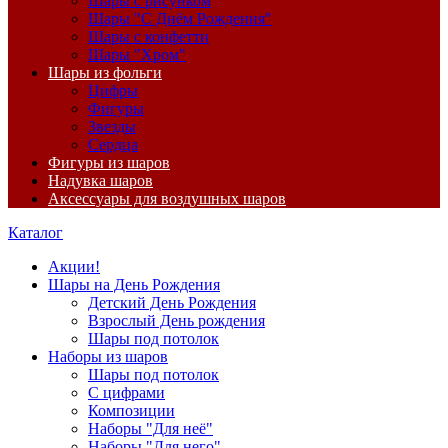
Шары с рисунком
Шары "С Днём Рождения"
Шары с конфетти
Шары "Хром"
Шары из фольги
Цифры
Фигуры
Звезды
Сердца
Фигуры из шаров
Надувка шаров
Аксессуары для воздушных шаров
Каталог
Акции!
Шары на День Рождения
Детский День Рождения
Взрослый День рождения
Шары под потолок
Наборы из шаров
Шары под потолок
С цифрами
Композиции
Наборы "Для неё"
Наборы "Для него"