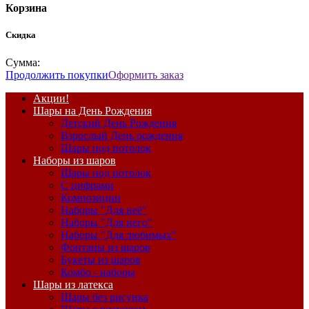
Корзина
Скидка
Сумма:
Продолжить покупки
Оформить заказ
Акции!
Шары на День Рождения
Детский День Рождения
Взрослый День рождения
Шары под потолок
Наборы из шаров
Шары под потолок
С цифрами
Композиции
Наборы "Для неё"
Наборы "Для него"
Наборы "Для любимых"
Фонтаны из шаров
Букеты из шаров
Комбо - наборы
Шары из латекса
Шары без рисунка