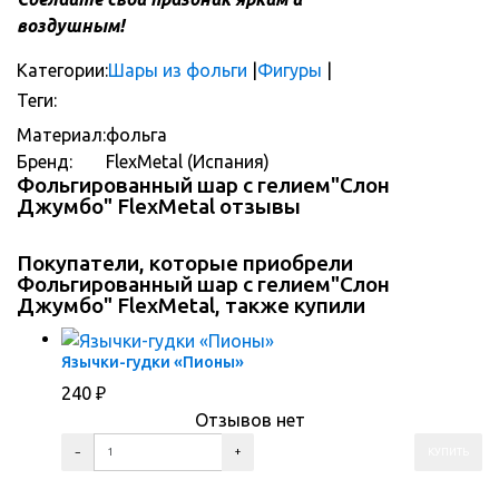
воздушным!
Категории:
Шары из фольги
|
Фигуры
|
Теги:
МУЛЬТГЕРОИ
Материал:
фольга
Бренд:
FlexMetal (Испания)
Фольгированный шар с гелием"Слон
Джумбо" FlexMetal отзывы
Покупатели, которые приобрели
Фольгированный шар с гелием"Слон
Джумбо" FlexMetal, также купили
Язычки-гудки «Пионы»
240
₽
Отзывов нет
ПЕРЕЙТИ В КОРЗИНУ
ПЕРЕЙТИ В КАРТОЧКУ ТОВАРА