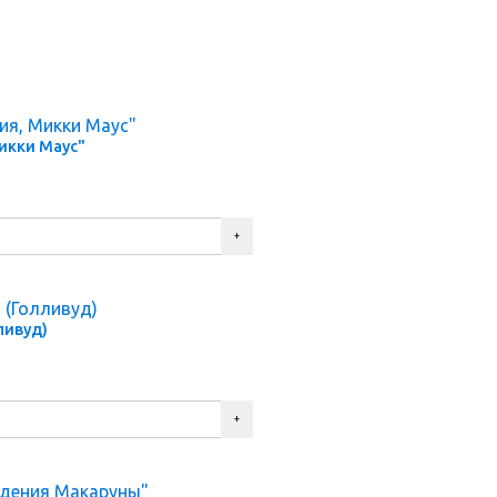
икки Маус"
ливуд)