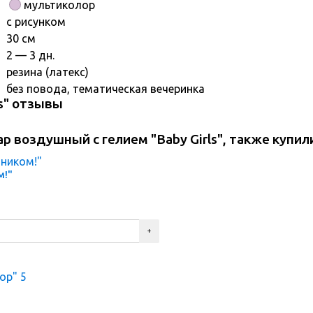
мультиколор
с рисунком
30 см
2 — 3 дн.
резина (латекс)
без повода, тематическая вечеринка
s" отзывы
 воздушный с гелием "Baby Girls", также купил
м!"