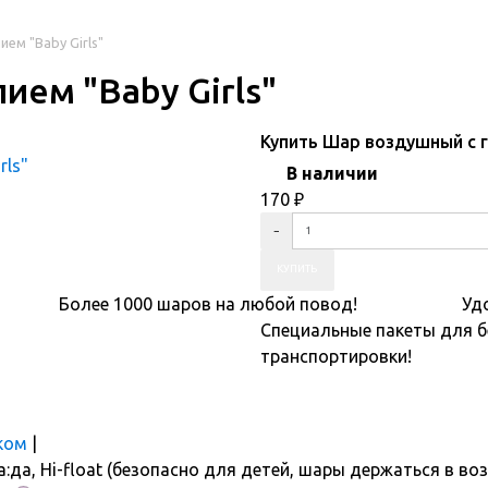
ем "Baby Girls"
ием "Baby Girls"
Купить Шар воздушный с ге
В наличии
170
₽
Более 1000 шаров на любой повод!
Уд
Специальные пакеты для 
транспортировки!
ком
|
а:
да, Hi-float (безопасно для детей, шары держаться в во