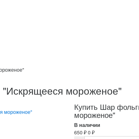
ороженое"
 "Искрящееся мороженое"
Купить Шар фольг
мороженое"
В наличии
650
₽
0
₽