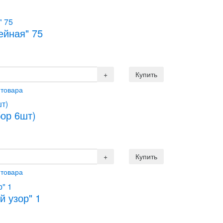
ейная" 75
 товара
ор 6шт)
 товара
й узор" 1