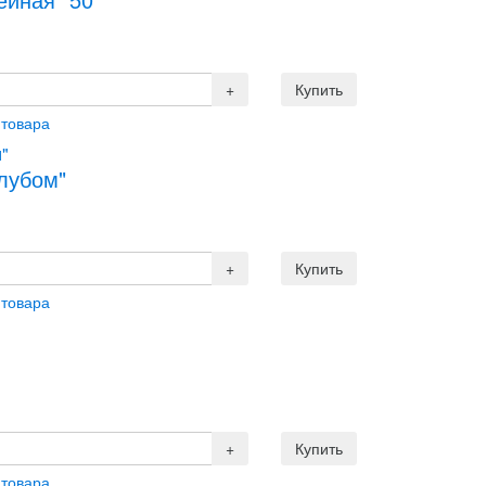
 товара
лубом"
 товара
 товара