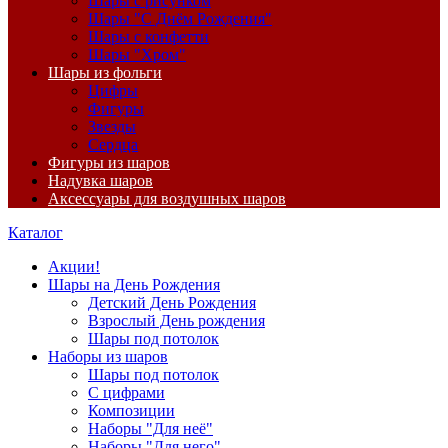
Шары с рисунком
Шары "С Днём Рождения"
Шары с конфетти
Шары "Хром"
Шары из фольги
Цифры
Фигуры
Звезды
Сердца
Фигуры из шаров
Надувка шаров
Аксессуары для воздушных шаров
Каталог
Акции!
Шары на День Рождения
Детский День Рождения
Взрослый День рождения
Шары под потолок
Наборы из шаров
Шары под потолок
С цифрами
Композиции
Наборы "Для неё"
Наборы "Для него"