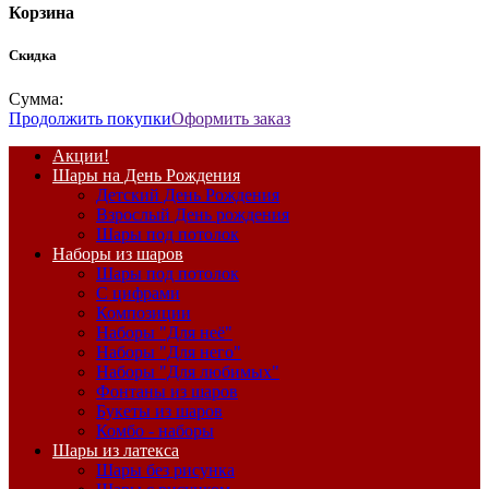
Корзина
Скидка
Сумма:
Продолжить покупки
Оформить заказ
Акции!
Шары на День Рождения
Детский День Рождения
Взрослый День рождения
Шары под потолок
Наборы из шаров
Шары под потолок
С цифрами
Композиции
Наборы "Для неё"
Наборы "Для него"
Наборы "Для любимых"
Фонтаны из шаров
Букеты из шаров
Комбо - наборы
Шары из латекса
Шары без рисунка