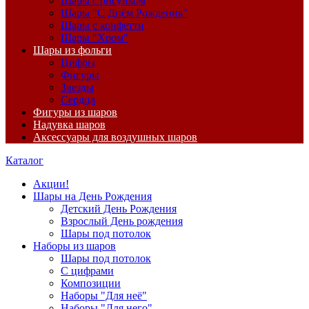
Шары с рисунком
Шары "С Днём Рождения"
Шары с конфетти
Шары "Хром"
Шары из фольги
Цифры
Фигуры
Звезды
Сердца
Фигуры из шаров
Надувка шаров
Аксессуары для воздушных шаров
Каталог
Акции!
Шары на День Рождения
Детский День Рождения
Взрослый День рождения
Шары под потолок
Наборы из шаров
Шары под потолок
С цифрами
Композиции
Наборы "Для неё"
Наборы "Для него"