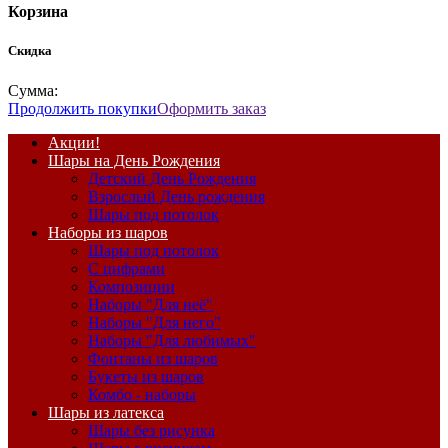
Корзина
Скидка
Сумма:
Продолжить покупки
Оформить заказ
Акции!
Шары на День Рождения
Детский День Рождения
Взрослый День рождения
Шары под потолок
Наборы из шаров
Шары под потолок
С цифрами
Композиции
Наборы "Для неё"
Наборы "Для него"
Наборы "Для любимых"
Фонтаны из шаров
Букеты из шаров
Комбо - наборы
Шары из латекса
Шары без рисунка