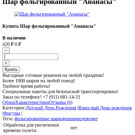
Шар фольгированный "Ананасы"
Купить Шар фольгированный "Ананасы"
В наличии
420
₽
0
₽
Выгодные готовые решения на любой праздник!
Более 1000 шаров на любой повод!
Удобное время работы!
Специальные пакеты для безопасной транспортировки!
Заказ по телефону! +7 (911) 681-14-33
Обзор
Характеристики
Отзывы (0)
Категории:
Детский День Рождения
|
Взрослый День рождения
|
Фигуры
|
Теги:
фольгированные шары
женщине
девочке
Обработка для увеличения
нет
времени полета: