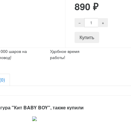
890
₽
1000 шаров на
Удобное время
повод!
работы!
(0)
ура "Кит BABY BOY", также купили