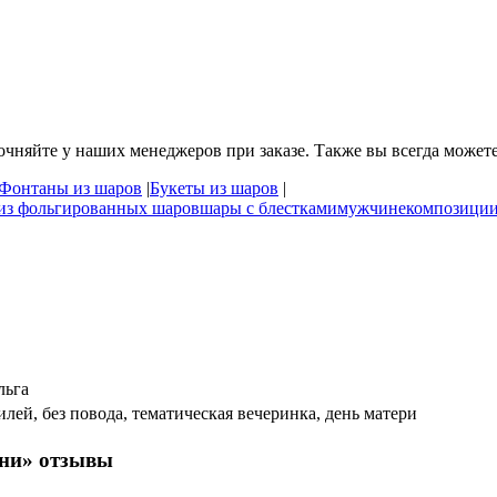
очняйте у наших менеджеров при заказе. Также вы всегда може
Фонтаны из шаров
|
Букеты из шаров
|
 из фольгированных шаров
шары с блестками
мужчине
композиции
льга
лей, без повода, тематическая вечеринка, день матери
ани» отзывы