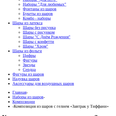
Наборы "Для любимых"
Фонтаны из шаров
Букеты из шаров
Комбо - наборы
Шары из латекса
Шары без рисунка
Шары с рисунком
Шары "С Днём Рождения"
Шары с конфетти
Шары "Хром"
Шары из фольги
Цифры
Фигуры
Звезды
Сердца
Фигуры из шаров
Надувка шаров
Аксессуары для воздушных шаров
Главная
-
Наборы из шаров
-
Композиции
-
Композиция из шаров с гелием «Завтрак у Тиффани»