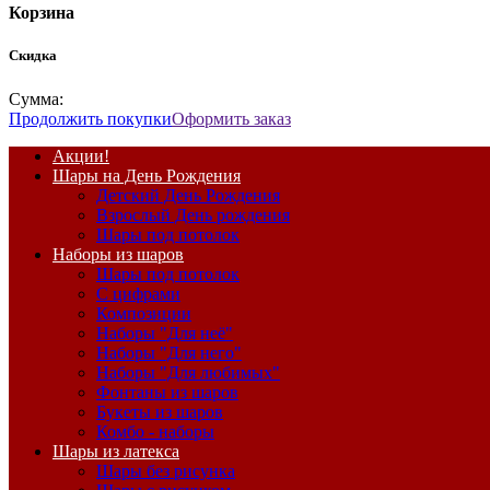
Корзина
Скидка
Сумма:
Продолжить покупки
Оформить заказ
Акции!
Шары на День Рождения
Детский День Рождения
Взрослый День рождения
Шары под потолок
Наборы из шаров
Шары под потолок
С цифрами
Композиции
Наборы "Для неё"
Наборы "Для него"
Наборы "Для любимых"
Фонтаны из шаров
Букеты из шаров
Комбо - наборы
Шары из латекса
Шары без рисунка