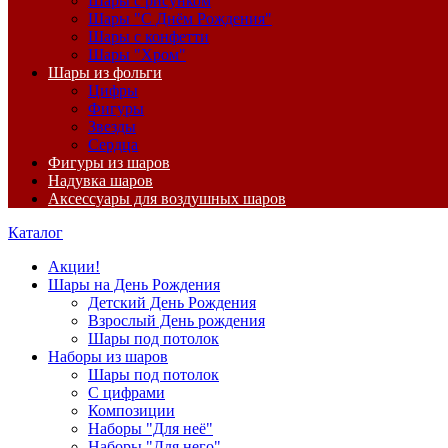
Шары с рисунком
Шары "С Днём Рождения"
Шары с конфетти
Шары "Хром"
Шары из фольги
Цифры
Фигуры
Звезды
Сердца
Фигуры из шаров
Надувка шаров
Аксессуары для воздушных шаров
Каталог
Акции!
Шары на День Рождения
Детский День Рождения
Взрослый День рождения
Шары под потолок
Наборы из шаров
Шары под потолок
С цифрами
Композиции
Наборы "Для неё"
Наборы "Для него"