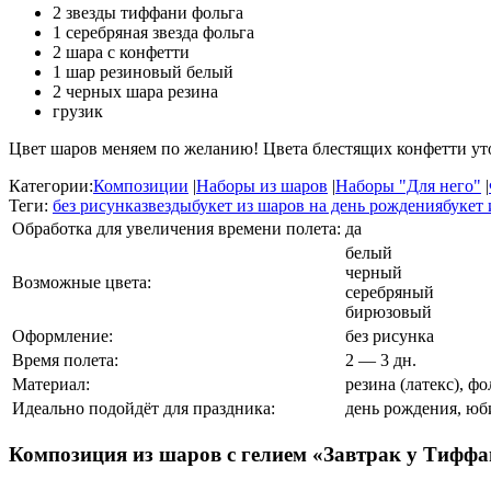
2 звезды тиффани фольга
1 серебряная звезда фольга
2 шара с конфетти
1 шар резиновый белый
2 черных шара резина
грузик
Цвет шаров меняем по желанию! Цвета блестящих конфетти ут
Категории:
Композиции
|
Наборы из шаров
|
Наборы "Для него"
|
Теги:
без рисунка
звезды
букет из шаров на день рождения
букет
Обработка для увеличения времени полета:
да
белый
черный
Возможные цвета:
серебряный
бирюзовый
Оформление:
без рисунка
Время полета:
2 — 3 дн.
Материал:
резина (латекс), фо
Идеально подойдёт для праздника:
день рождения, юби
Композиция из шаров с гелием «Завтрак у Тифф