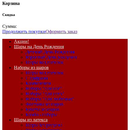
Корзина
Скидка
Сумма:
Продолжить покупки
Оформить заказ
Акции!
Шары на День Рождения
Детский День Рождения
Взрослый День рождения
Шары под потолок
Наборы из шаров
Шары под потолок
С цифрами
Композиции
Наборы "Для неё"
Наборы "Для него"
Наборы "Для любимых"
Фонтаны из шаров
Букеты из шаров
Комбо - наборы
Шары из латекса
Шары без рисунка