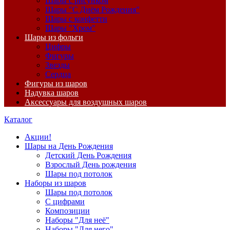
Шары с рисунком
Шары "С Днём Рождения"
Шары с конфетти
Шары "Хром"
Шары из фольги
Цифры
Фигуры
Звезды
Сердца
Фигуры из шаров
Надувка шаров
Аксессуары для воздушных шаров
Каталог
Акции!
Шары на День Рождения
Детский День Рождения
Взрослый День рождения
Шары под потолок
Наборы из шаров
Шары под потолок
С цифрами
Композиции
Наборы "Для неё"
Наборы "Для него"