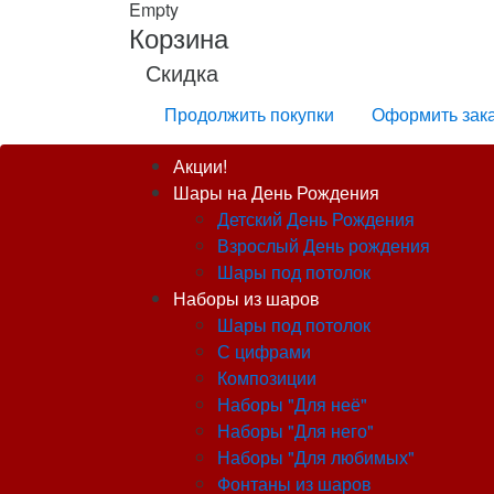
Empty
Корзина
Скидка
Продолжить покупки
Оформить зак
Акции!
Шары на День Рождения
Детский День Рождения
Взрослый День рождения
Шары под потолок
Наборы из шаров
Шары под потолок
С цифрами
Композиции
Наборы "Для неё"
Наборы "Для него"
Наборы "Для любимых"
Фонтаны из шаров