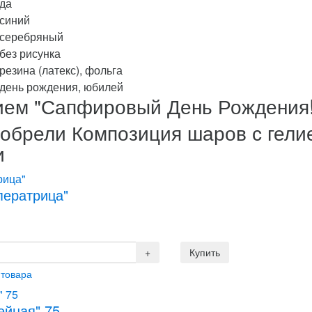
да
синий
серебряный
без рисунка
резина (латекс), фольга
день рождения, юбилей
ием "Сапфировый День Рождения!
иобрели Композиция шаров с гел
и
ператрица"
 товара
ейная" 75