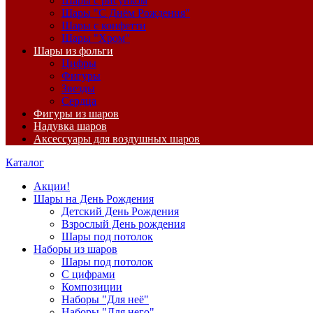
Шары с рисунком
Шары "С Днём Рождения"
Шары с конфетти
Шары "Хром"
Шары из фольги
Цифры
Фигуры
Звезды
Сердца
Фигуры из шаров
Надувка шаров
Аксессуары для воздушных шаров
Каталог
Акции!
Шары на День Рождения
Детский День Рождения
Взрослый День рождения
Шары под потолок
Наборы из шаров
Шары под потолок
С цифрами
Композиции
Наборы "Для неё"
Наборы "Для него"