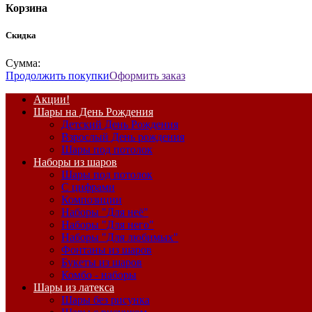
Корзина
Скидка
Сумма:
Продолжить покупки
Оформить заказ
Акции!
Шары на День Рождения
Детский День Рождения
Взрослый День рождения
Шары под потолок
Наборы из шаров
Шары под потолок
С цифрами
Композиции
Наборы "Для неё"
Наборы "Для него"
Наборы "Для любимых"
Фонтаны из шаров
Букеты из шаров
Комбо - наборы
Шары из латекса
Шары без рисунка