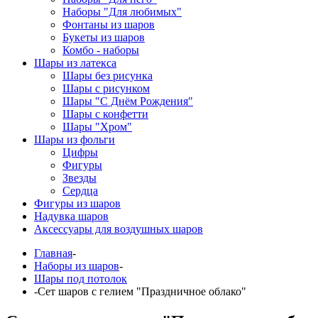
Наборы "Для любимых"
Фонтаны из шаров
Букеты из шаров
Комбо - наборы
Шары из латекса
Шары без рисунка
Шары с рисунком
Шары "С Днём Рождения"
Шары с конфетти
Шары "Хром"
Шары из фольги
Цифры
Фигуры
Звезды
Сердца
Фигуры из шаров
Надувка шаров
Аксессуары для воздушных шаров
Главная
-
Наборы из шаров
-
Шары под потолок
-
Сет шаров с гелием "Праздничное облако"